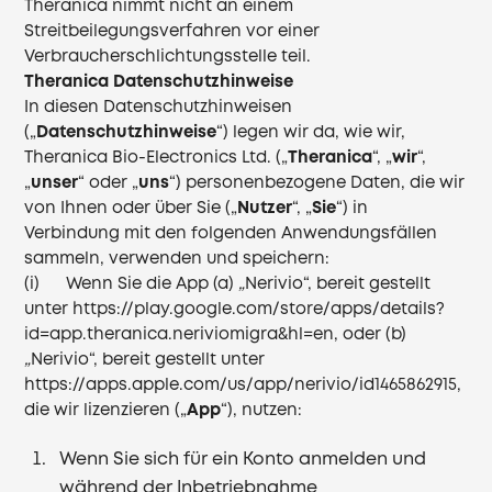
Theranica nimmt nicht an einem
Streitbeilegungsverfahren vor einer
Verbraucherschlichtungsstelle teil.
Theranica Datenschutzhinweise
In diesen Datenschutzhinweisen
(„
Datenschutzhinweise
“) legen wir da, wie wir,
Theranica Bio-Electronics Ltd. („
Theranica
“, „
wir
“,
„
unser
“ oder „
uns
“) personenbezogene Daten, die wir
von Ihnen oder über Sie („
Nutzer
“, „
Sie
“) in
Verbindung mit den folgenden Anwendungsfällen
sammeln, verwenden und speichern:
(i) Wenn Sie die App (a)
„
Nerivio“, bereit gestellt
unter
https://play.google.com/store/apps/details?
id=app.theranica.neriviomigra&hl=en
, oder (b)
„
Nerivio“, bereit gestellt unter
https://apps.apple.com/us/app/nerivio/id1465862915
,
die wir lizenzieren („
App
“), nutzen:
Wenn Sie sich für ein Konto anmelden und
während der Inbetriebnahme